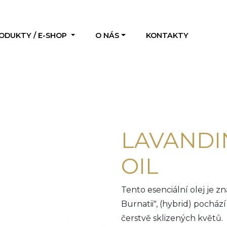
ODUKTY / E-SHOP
O NÁS
KONTAKTY
LAVANDI
OIL
Tento esenciální olej je
Burnatii", (hybrid) pochází
čerstvě sklizených květů.