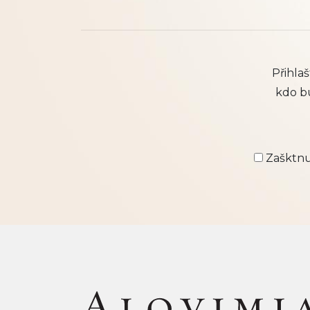
Přihla
kdo b
Zašktnut