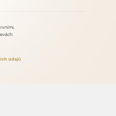
rvními,
evách.
ích údajů