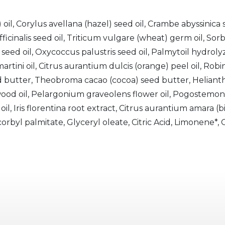
il, Corylus avellana (hazel) seed oil, Crambe abyssinic
fficinalis seed oil, Triticum vulgare (wheat) germ oil, S
 seed oil, Oxycoccus palustris seed oil, Palmytoil hydrol
ini oil, Citrus aurantium dulcis (orange) peel oil, Robin
d butter, Theobroma cacao (cocoa) seed butter, Helianthu
od oil, Pelargonium graveolens flower oil, Pogostemon cab
il, Iris florentina root extract, Citrus aurantium amara (b
rbyl palmitate, Glyceryl oleate, Citric Acid, Limonene*, Ger