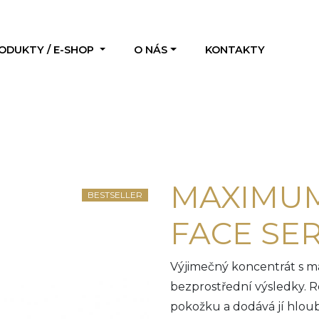
ODUKTY / E-SHOP
O NÁS
KONTAKTY
MAXIMUM
BESTSELLER
FACE SE
Výjimečný koncentrát s ma
bezprostřední výsledky. 
pokožku a dodává jí hloubk