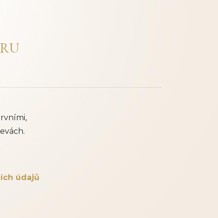
ERU
rvními,
evách.
ích údajů