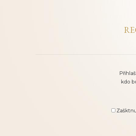
RE
Přihla
kdo b
Zašktnut