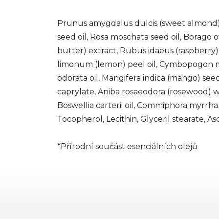
Prunus amygdalus dulcis (sweet almond) o
seed oil, Rosa moschata seed oil, Borago o
butter) extract, Rubus idaeus (raspberry)
limonum (lemon) peel oil, Cymbopogon mart
odorata oil, Mangifera indica (mango) see
caprylate, Aniba rosaeodora (rosewood) wo
Boswellia carterii oil, Commiphora myrrha o
Tocopherol, Lecithin, Glyceril stearate, Asco
*Přírodní součást esenciálních olejů