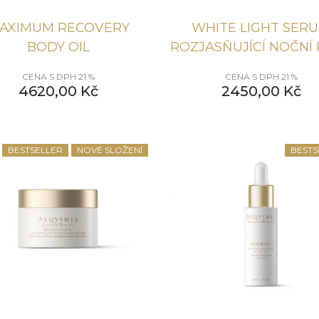
AXIMUM RECOVERY
WHITE LIGHT SER
BODY OIL
ROZJASŇUJÍCÍ NOČNÍ
CENA S DPH 21 %
CENA S DPH 21 %
4620,00
Kč
2450,00
Kč
BESTSELLER
NOVÉ SLOŽENÍ
BESTS