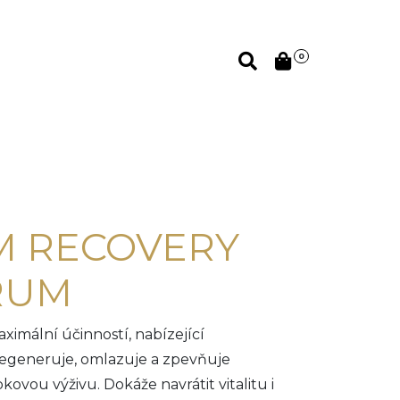
0
 RECOVERY
RUM
ximální účinností, nabízející
Regeneruje, omlazuje a zpevňuje
ovou výživu. Dokáže navrátit vitalitu i