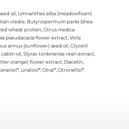
a seed oil, Limnanthes alba (meadowfoam)
orbitan oleate, Butyrospermum parkii (shea
yzed wheat protein, Citrus medica
ia pseudacacia flower extract, Viola
s annus (sunflower) seed oil, Glyceril
lin oil, Styrax tonkinensis resin extract,
itter orange) flower extract, Diacetin,
aniol*, Linalool*, Citral*, Citronellol*.