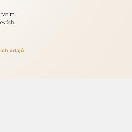
rvními,
evách.
ích údajů