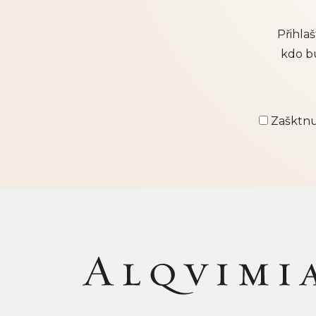
Přihla
kdo b
Zašktnut