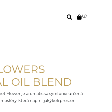
0
FLOWERS
L OIL BLEND
eet Flower je aromatická symfonie určená
tmosféry, která naplní jakýkoli prostor